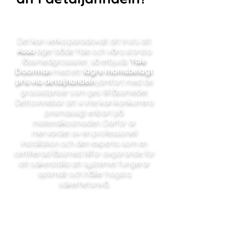
Det kan verka paradoxalt att trots att
Assa
äger både Yale och våra största
låssmedgrossister, så erbjuds
Yale
Doorman
med ett
lägre momsbelagt
pris via
detaljhandeln
jämfört med de
grossistpriser som ges till låssmeder.
Detta innebär att vi inte kan konkurrera
prismässigt enbart på
materialkostnaden. Därför är
mervärdet av en professionell
installation och den expertis som en
certifierad låssmed tillför avgörande för
att säkerställa att systemet fungerar
optimalt och håller högsta
säkerhetsnivå.