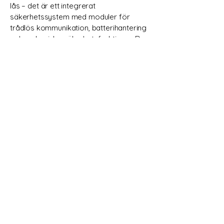
lås – det är ett integrerat
säkerhetssystem med moduler för
trådlös kommunikation, batterihantering
och mekaniska säkerhetsfunktioner. Den
tekniska komplexiteten kräver en precis
installation där varje komponent
fungerar i perfekt harmoni. Felaktigt
monterade sensorer eller en feljusterad
dörrkarm kan äventyra systemets
säkerhet. Därför samarbetar Yale med
certifierade låssmeder, vilket minimerar
risken för installationsfel och
säkerställer att ditt system fungerar
som det ska.
Garanti och tydlig
ansvarsfördelning
Vid köp från detaljhandeln gäller ofta en
standardgaranti som främst täcker
fabrikationsfel. När installationen