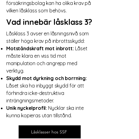
försäkringsbolag kan ha olika krav på
vilken låsklass som behövs.
Vad innebär låsklass 3?
Låsklass 3 avser en låsningsnivå som
ställer höga krav på inbrottsskydd:
Motståndskraft mot inbrott:
Låset
måste klara en viss tid mot
manipulation och angrepp med
verktyg.
Skydd mot dyrkning och borrning:
Låset ska ha inbyggt skydd för att
förhindra icke-destruktiva
inträngningsmetoder.
Unik nyckelprofil:
Nycklar ska inte
kunna kopieras utan tillstånd.
Låsklasser hos SSF