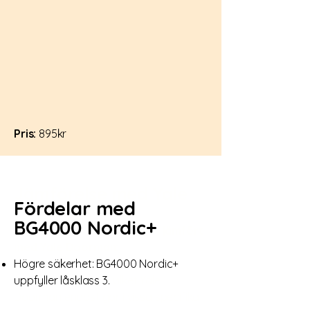
Pris:
895kr
Jämförelse med Yale
Fördelar med
Doorman
BG4000 Nordic+
jämfört
med Yale Doorman:
Högre säkerhet: BG4000 Nordic+
uppfyller låsklass 3.
vilket Yale
Doorman endast gör i vissa specifika